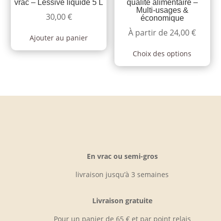
vrac – Lessive liquide 5 L
qualité alimentaire –
Multi-usages &
30,00
€
économique
À partir de
24,00
€
Ajouter au panier
Ce
Choix des options
produi
a
plusie
variati
Les
option
peuve
être
En vrac ou semi-gros
choisi
sur
livraison jusqu’à 3 semaines
la
page
Livraison gratuite
du
Pour un panier de 65 € et par point relais