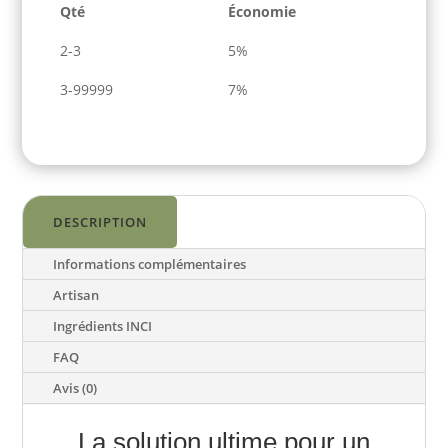
Qté
Économie
concentré
multi-
2-3
5%
usages
écologique
3-99999
7%
à
l’eucalyptus
bio
-
5L
DESCRIPTION
Informations complémentaires
Artisan
Ingrédients INCI
FAQ
Avis (0)
La solution ultime pour un