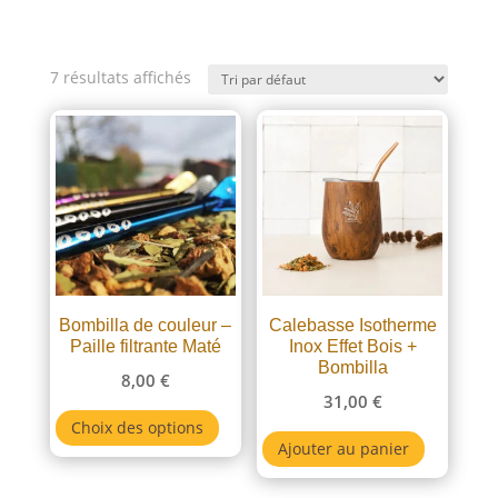
Gout du maté
7 résultats affichés
Acidulé
Amer
Doux
Energisant
Frais
Fruité
Gourmand
Bombilla de couleur –
Calebasse Isotherme
Paille filtrante Maté
Inox Effet Bois +
Couleur Bombillas
Bombilla
8,00
€
31,00
€
Bleu
Ce
Choix des options
Cuivré
produit
Ajouter au panier
Doré
a
Noir
plusieurs