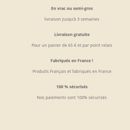
être
En vrac ou semi-gros
choisies
sur
livraison jusqu’à 3 semaines
la
page
Livraison gratuite
du
Pour un panier de 65 € et par point relais
produit
Fabriqués en France !
Produits Français et fabriqués en France
100 % sécurisés
Nos paiements sont 100% sécurisés