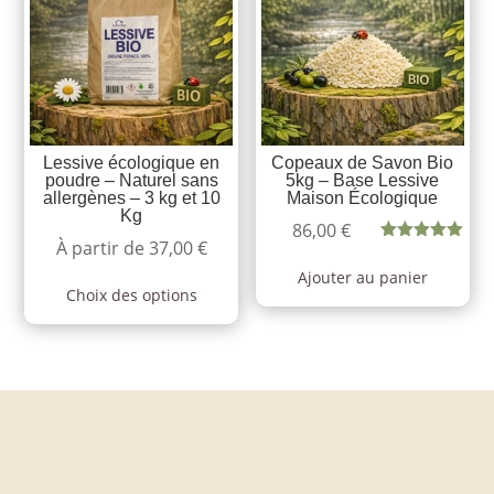
Lessive écologique en
Copeaux de Savon Bio
poudre – Naturel sans
5kg – Base Lessive
allergènes – 3 kg et 10
Maison Écologique
Kg
86,00
€
À partir de
37,00
€
Note
5.00
sur 5
Ce
Ajouter au panier
Choix des options
produit
a
plusieurs
variations.
Les
options
peuvent