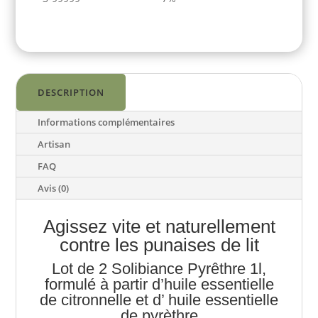
1l
-
contre
les
punaises
de
DESCRIPTION
lit
Informations complémentaires
Artisan
FAQ
Avis (0)
Agissez vite et naturellement
contre les punaises de lit
Lot de 2 Solibiance Pyrêthre 1l,
formulé à partir d’huile essentielle
de citronnelle et d’ huile essentielle
de pyrèthre