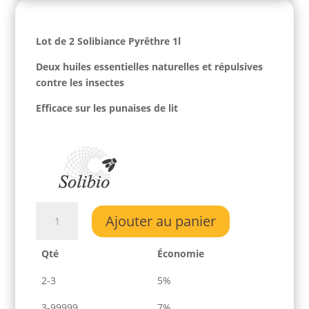
Lot de 2 Solibiance Pyrêthre 1l
Deux huiles essentielles naturelles et répulsives
contre les insectes
Efficace sur les punaises de lit
quantité
Ajouter au panier
de
Lot
Qté
Économie
de
2
2-3
5%
Solibiance
Pyrêthre
3-99999
7%