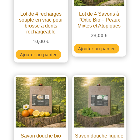
Lot de 4 recharges
Lot de 4 Savons à
souple en vrac pour
l’Ortie Bio – Peaux
brosse à dents
Mixtes et Atopiques
rechargeable
23,00
€
10,00
€
Ajouter au panier
Ajouter au panier
Savon douche bio
Savon douche liquide