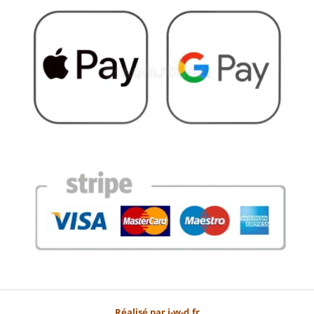
Réalisé par j-w-d.fr