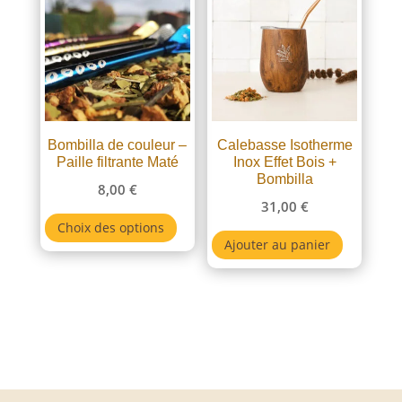
Doré
Noir
Violette
Effacer les filtres
Bombilla de couleur –
Calebasse Isotherme
Paille filtrante Maté
Inox Effet Bois +
Bombilla
8,00
€
31,00
€
Ce
Choix des options
produit
Ajouter au panier
a
plusieurs
variations.
Les
options
peuvent
être